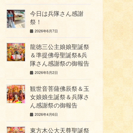
今日は兵隊さん感謝
祭！
2026年6月7日
龍徳三公主娘娘聖誕祭
＆準提佛母聖誕祭&兵
隊さん感謝祭の御報告
2026年5月2日
観世音菩薩佛辰祭＆玉
女娘娘生誕祭＆兵隊さ
ん感謝祭の御報告
2026年4月6日
東方木公大天尊聖誕祭