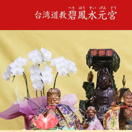
コ
ナ
ン
ビ
テ
ゲ
ン
ー
ツ
シ
に
ョ
移
ン
動
に
移
動