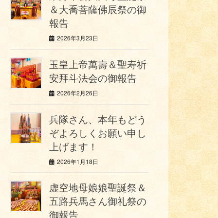
＆大喬菩薩佛辰祭の御
報告
2026年3月23日
玉皇上帝萬壽＆聖寿祈
安拜斗法会の御報告
2026年2月26日
兵隊さん、本年もどう
ぞよろしくお願い申し
上げます！
2026年1月18日
虚空地母娘娘聖誕祭＆
五路兵馬さん御礼祭の
御報告