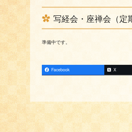
写経会・座禅会（定
準備中です。
Facebook
X