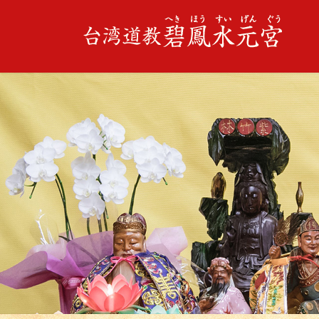
コ
ナ
ン
ビ
テ
ゲ
ン
ー
ツ
シ
に
ョ
移
ン
動
に
移
動