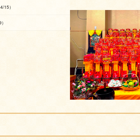
4/15）
9）