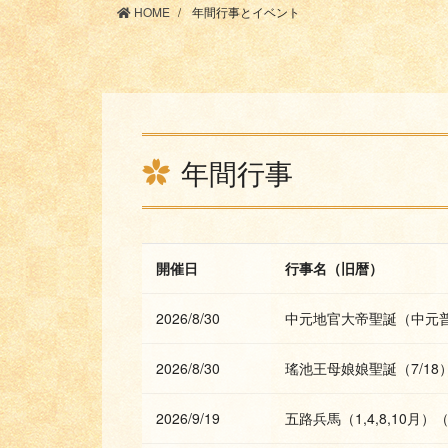
HOME
年間行事とイベント
年間行事
開催日
行事名（旧暦）
2026/8/30
中元地官大帝聖誕（中元普
2026/8/30
瑤池王母娘娘聖誕（7/18
2026/9/19
五路兵馬（1,4,8,10月）（