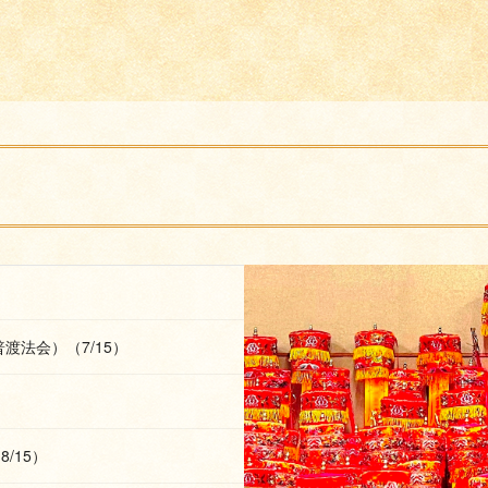
渡法会）（7/15）
）
8/15）