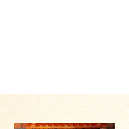
五路兵馬
ごろへいば
兵隊さん