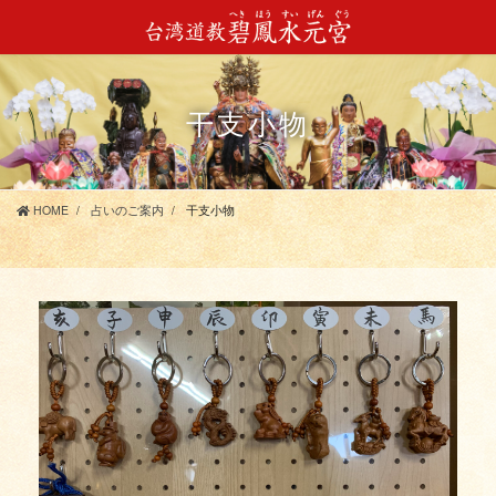
コ
ナ
ン
ビ
テ
ゲ
ン
ー
ツ
シ
干支小物
に
ョ
移
ン
動
に
移
HOME
占いのご案内
干支小物
動